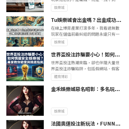
構，協助理解不同玩法之間的差異與操
人」。試想一下，當你剛在大老爺娛樂
作邏輯。
娛樂城
城贏了一筆大獎，興奮地申請出金，結
果客服訊息石沉大海；或是儲值遇到銀
Tu娛樂城會出金嗎？出金成功率達98.5%？看完這篇分析再決定要不要儲值
行端延遲，心急如焚卻只得到機器人罐
在線上博弈產業打滾多年，我看過無數
頭回覆，那種焦慮感真的會讓人瞬間對
玩家在儲值前最糾結的問題永遠只有一
平台失去信心。
個：「這家娛樂城到底會不會出金？」
娛樂城
世界盃投注詐騙要小心！如何慎選安全娛樂城？專家教你避雷與挑選指南
世界盃投注熱潮來臨，卻也伴隨大量世
界盃投注詐騙陷阱，包括假網站、假客
服、非法平台與不透明的出金風險。本
體育博彩
指南將深入解析如何辨識安全娛樂城、
如何挑選可靠的平台，以及3A娛樂城世
金禾娛樂城惡名昭彰：多名玩家賬戶被封
界盃下注、TU娛樂城、TU亞博體育等
常見平台的評價重點，協助玩家避開詐
騙手法。同時提供世界盃投注的正確操
作方式、盤口選擇技巧與安全資金管理
娛樂城
策略，讓玩家在享受賽事的同時兼顧風
險控管。新手與老手都能透過本篇掌握
法國奧運投注新玩法，FUNNY娛樂城助你賺取巨額獎金
最實用的避雷方法與投注指南。