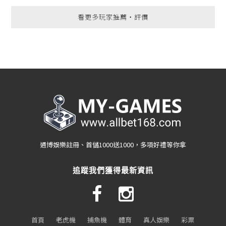
看更多玩家推薦・評價
通博娛樂註冊、首儲1000送1000，多項好禮等你拿
追蹤我們獲得最新資訊
首頁
老虎機
捕魚機
體育
真人娛樂
彩票