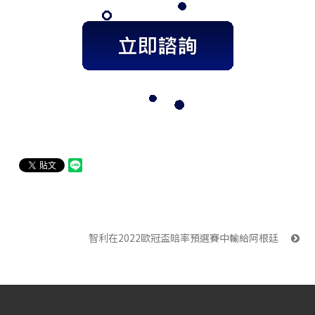
智利在2022歐冠盃賠率預選賽中輸給阿根廷