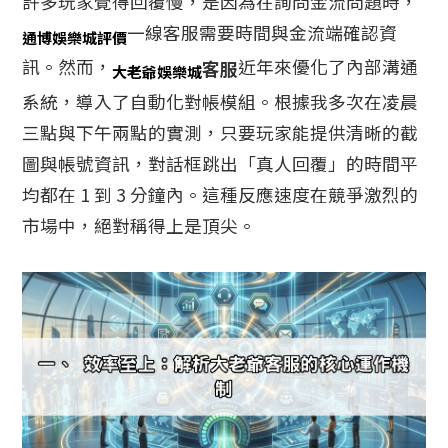
許多玩家覺得回覆慢，是因為在詢問金流問題時，
一線客服需要時間與金流端確認資
通博娛樂城評價
訊。然而，
近年來優化了內部溝通
客服
大老爺娛樂城
系統，導入了自動化對帳模組。根據我多次在凌晨
三點與下午兩點的實測，只要玩家能提供清晰的截
圖與帳號資訊，對話框跳出「真人回覆」的時間平
均都在 1 到 3 分鐘內。這種反應速度在競爭激烈的
市場中，絕對稱得上是頂尖。