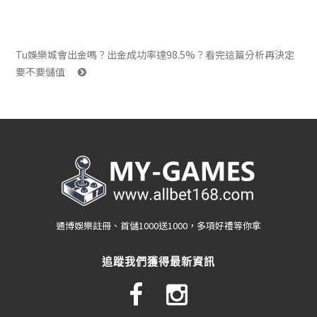
Tu娛樂城會出金嗎？出金成功率達98.5%？看完這篇分析再決定
要不要儲值
通博娛樂註冊、首儲1000送1000，多項好禮等你拿
追蹤我們獲得最新資訊