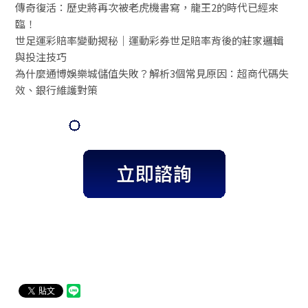
傳奇復活：歷史將再次被老虎機書寫，龍王2的時代已經來
臨！
世足運彩賠率變動揭秘｜運動彩券世足賠率背後的莊家邏輯
與投注技巧
為什麼通博娛樂城儲值失敗？解析3個常見原因：超商代碼失
效、銀行維護對策