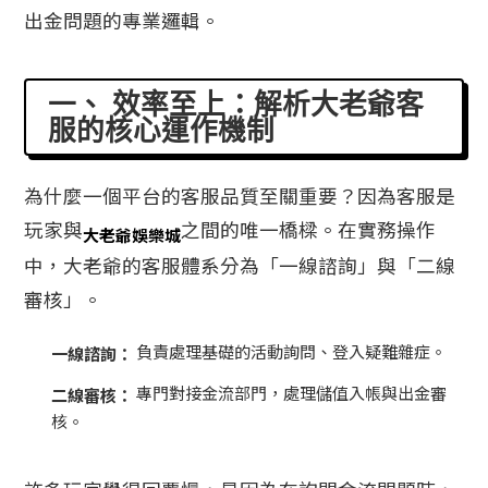
出金問題的專業邏輯。
一、 效率至上：解析大老爺客
服的核心運作機制
為什麼一個平台的客服品質至關重要？因為客服是
玩家與
之間的唯一橋樑。在實務操作
大老爺娛樂城
中，大老爺的客服體系分為「一線諮詢」與「二線
審核」。
負責處理基礎的活動詢問、登入疑難雜症。
一線諮詢：
專門對接金流部門，處理儲值入帳與出金審
二線審核：
核。