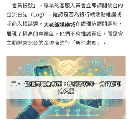
「會員帳號」。專業的客服人員會立即調閱後台的
金流日誌（Log），確認是否為銀行端端點維護或
超商入帳延遲。
在處理這類問題時，
大老爺娛樂城
展現了極高的專業度。他們不會推諉責任，而是會
主動聯繫配合的金流商進行「急件處理」。