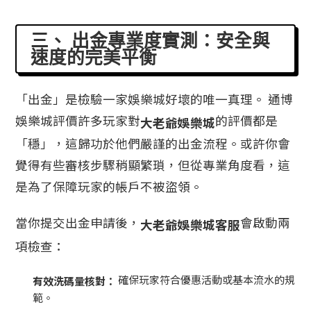
三、 出金專業度實測：安全與
速度的完美平衡
「出金」是檢驗一家娛樂城好壞的唯一真理。
通博
娛樂城評價許多玩家對
的評價都是
大老爺娛樂城
「穩」，這歸功於他們嚴謹的出金流程。或許你會
覺得有些審核步驟稍顯繁瑣，但從專業角度看，這
是為了保障玩家的帳戶不被盜領。
當你提交出金申請後，
會啟動兩
大老爺娛樂城客服
項檢查：
確保玩家符合優惠活動或基本流水的規
有效洗碼量核對：
範。