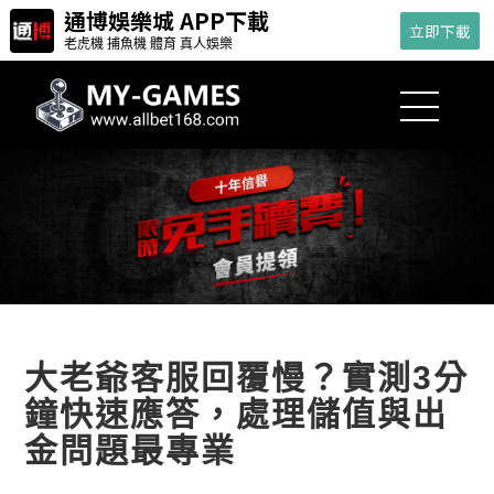
通博娛樂城 APP下載
立即下載
老虎機 捕魚機 體育 真人娛樂
大老爺客服回覆慢？實測3分
鐘快速應答，處理儲值與出
金問題最專業