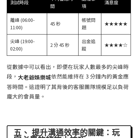
測試時段
滿意度
間
項
離峰 (06:00-
帳號問
45 秒
★★★★★
11:00)
題
尖峰 (19:00-
出金追
2 分 45 秒
★★★★☆
02:00)
蹤
從數據中可以看出，即便在玩家人數最多的尖峰時
段，
依然能維持在 3 分鐘內的黃金應
大老爺娛樂城
答時間。這證明了其背後的客服團隊規模足以負荷
龐大的會員量。
五、 提升溝通效率的關鍵：玩