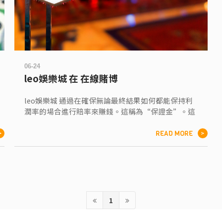
06-24
leo娛樂城 在 在線賭博
leo娛樂城 通過在確保無論最終結果如何都能保持利
潤率的場合進行賠率來賺錢。這稱為“保證金”。這
就是為什麼隨著額外的錢被下注，結果的賠率會交替
變化 - 博彩公司正在數學上操縱機會來保持他們的優
READ MORE
>
>
勢。這稱為保留 fun88 平衡。
1